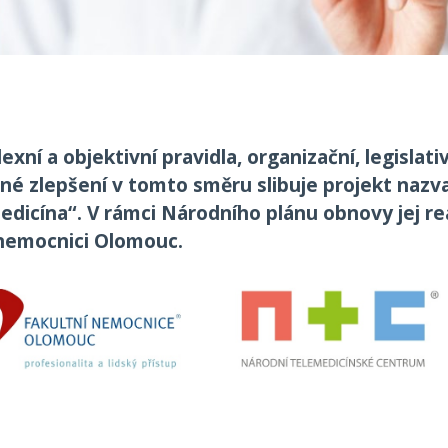
xní a objektivní pravidla, organizační, legislat
zné zlepšení v tomto směru slibuje projekt nazv
edicína“. V rámci Národního plánu obnovy jej r
í nemocnici Olomouc.