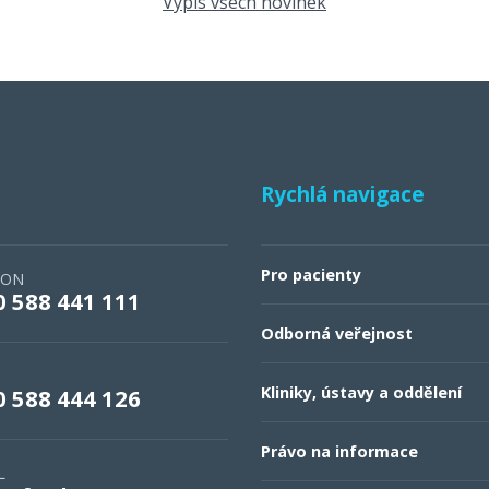
Výpis všech novinek
Rychlá navigace
Pro pacienty
FON
0 588 441 111
Odborná veřejnost
Kliniky, ústavy a oddělení
0 588 444 126
Právo na informace
L