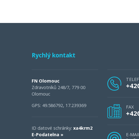
Rychlý kontakt
TELE
FN Olomouc
+42
Zdravotníků 248/7, 779 00
Olomouc
GPS: 49.586792, 17.239369
FAX
+42
ID datové schránky:
xa4krm2
E-Podatelna »
E-MAI